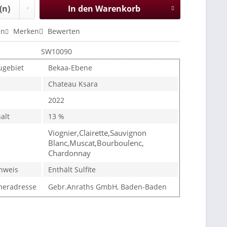
In den
Warenkorb
en
Merken
Bewerten
SW10090
gebiet
Bekaa-Ebene
Chateau Ksara
2022
alt
13 %
Viognier,Clairette,Sauvignon
Blanc,Muscat,Bourboulenc,
Chardonnay
inweis
Enthält Sulfite
meradresse
Gebr.Anraths GmbH, Baden-Baden