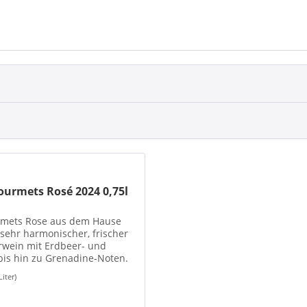
Gourmets Rosé 2024 0,75l
rmets Rose aus dem Hause
 sehr harmonischer, frischer
rwein mit Erdbeer- und
is hin zu Grenadine-Noten.
wie auch exotischen und...
Liter)