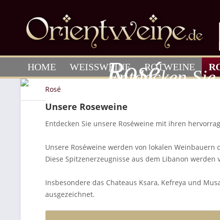
Rosé
HOME
WEISSWEINE
ROTWEINE
R
Entdecken Sie
Rosé
Unsere Roseweine
Entdecken Sie unsere Roséweine mit ihren hervorr
Unsere Roséweine werden von lokalen Weinbauern de
Diese Spitzenerzeugnisse aus dem Libanon werden 
Insbesondere das Chateaus Ksara, Kefreya und Musa
ausgezeichnet.