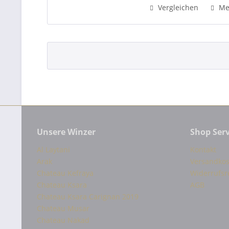
Vergleichen
Me
Unsere Winzer
Shop Serv
Al Laytani
Kontakt
Arak
Versandkos
Chateau Kefraya
Widerrufsr
Chateau Ksara
AGB
Chateau Ksara Carignan 2019
Chateau Musar
Chateau Nakad