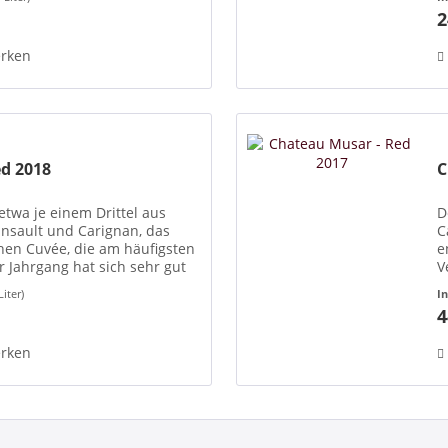
a
2
rken
d 2018
C
etwa je einem Drittel aus
D
insault und Carignan, das
C
chen Cuvée, die am häufigsten
e
 Jahrgang hat sich sehr gut
V
önes Plateau der...
e
Liter)
I
4
rken