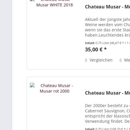
Chateau Musar - M
Aktuell der jüngste Ja
Weine werden vom Cha
wenn sie das erste Stad
haben.Leuchtendes kräf
blumige Noten. Der G
Inhalt
0.75 Liter
(46,67 € * / 1 
35,00 € *
Vergleichen
Me
Chateau Musar - Mu
Der 2000er besteht zu 
Cabernet Sauvignon, C
entspricht der klassis
Verwendung findet. Der
entwickelt und ein sch
Inhalt
0.75 Liter
(109,33 € * / 1