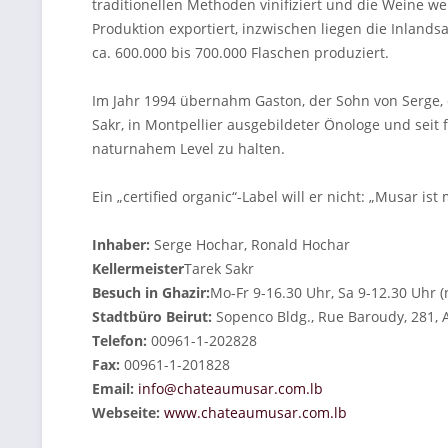
traditionellen Methoden vinifiziert und die Weine we
Produktion exportiert, inzwischen liegen die Inland
ca. 600.000 bis 700.000 Flaschen produziert.
Im Jahr 1994 übernahm Gaston, der Sohn von Serge,
Sakr, in Montpellier ausgebildeter Önologe und seit
naturnahem Level zu halten.
Ein „certified organic“-Label will er nicht: „Musar i
Inhaber:
Serge Hochar, Ronald Hochar
Kellermeister
Tarek Sakr
Besuch in Ghazir:
Mo-Fr 9-16.30 Uhr, Sa 9-12.30 Uhr
Stadtbüro Beirut:
Sopenco Bldg., Rue Baroudy, 281, A
Telefon:
00961-1-202828
Fax:
00961-1-201828
Email:
info@chateaumusar.com.lb
Webseite:
www.chateaumusar.com.lb