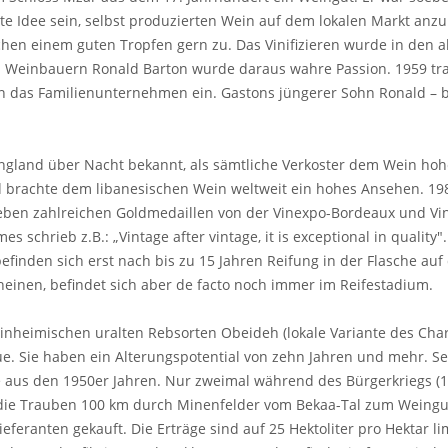
te Idee sein, selbst produzierten Wein auf dem lokalen Markt anz
chen einem guten Tropfen gern zu. Das Vinifizieren wurde in den a
Weinbauern Ronald Barton wurde daraus wahre Passion. 1959 trat 
, in das Familienunternehmen ein. Gastons jüngerer Sohn Ronald 
ngland über Nacht bekannt, als sämtliche Verkoster dem Wein hoh
d brachte dem libanesischen Wein weltweit ein hohes Ansehen. 19
n zahlreichen Goldmedaillen von der Vinexpo-Bordeaux und Vinali
 schrieb z.B.: „Vintage after vintage, it is exceptional in quality
efinden sich erst nach bis zu 15 Jahren Reifung in der Flasche a
heinen, befindet sich aber de facto noch immer im Reifestadium.
nheimischen uralten Rebsorten Obeideh (lokale Variante des Ch
ue. Sie haben ein Alterungspotential von zehn Jahren und mehr. 
ne aus den 1950er Jahren. Nur zweimal während des Bürgerkriegs 
 die Trauben 100 km durch Minenfelder vom Bekaa-Tal zum Weingut
eranten gekauft. Die Erträge sind auf 25 Hektoliter pro Hektar li