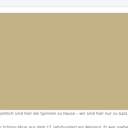
gentlich sind hier die Spinnen zu Hause – wir sind hier nur zu Gast.
 Schloss Mzar aus dem 17. Jahrhundert ein Weingut. Er war soebe