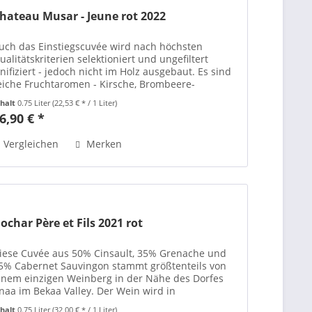
hateau Musar - Jeune rot 2022
uch das Einstiegscuvée wird nach höchsten
ualitätskriterien selektioniert und ungefiltert
inifiziert - jedoch nicht im Holz ausgebaut. Es sind
eiche Fruchtaromen - Kirsche, Brombeere-
orhanden die durch leichte Rauch und
nhalt
0.75 Liter
(22,53 € * / 1 Liter)
ürznoten...
6,90 € *
Vergleichen
Merken
ochar Père et Fils 2021 rot
iese Cuvée aus 50% Cinsault, 35% Grenache und
5% Cabernet Sauvingon stammt größtenteils von
inem einzigen Weinberg in der Nähe des Dorfes
naa im Bekaa Valley. Der Wein wird in
ranzösischer Eiche für max. 6 bis 9 Monate
nhalt
0.75 Liter
(32,00 € * / 1 Liter)