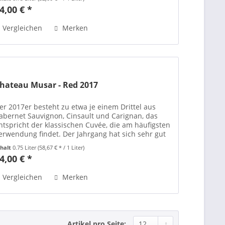
usgebaut. So...
4,00 € *
Vergleichen
Merken
hateau Musar - Red 2017
er 2017er besteht zu etwa je einem Drittel aus
abernet Sauvignon, Cinsault und Carignan, das
ntspricht der klassischen Cuvée, die am häufigsten
erwendung findet. Der Jahrgang hat sich sehr gut
ntwickelt und ein schönes Plateau der...
nhalt
0.75 Liter
(58,67 € * / 1 Liter)
4,00 € *
Vergleichen
Merken
Artikel pro Seite: