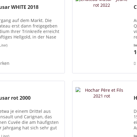
usar WHITE 2018
C
hrgang auf dem Markt. Die
A
teau erst dann freigegeben
Q
ium Ihrer Trinkreife erreicht
v
tiges Hellgold, in der Nase
r
aumen komplex und...
v
Liter)
I
W
1
rken
sar rot 2000
H
etwa je einem Drittel aus
D
insault und Carignan, das
1
chen Cuvée die am häufigsten
e
 Jahrgang hat sich sehr gut
A
önes Plateau der...
f
 Liter)
I