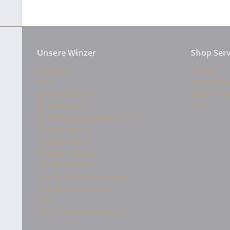
Unsere Winzer
Shop Serv
Al Laytani
Kontakt
Arak
Versandkos
Chateau Kefraya
Widerrufsr
Chateau Ksara
AGB
Chateau Ksara Carignan 2019
Chateau Musar
Chateau Nakad
Chateau Qanafar
Clos St. Thomas
Clos St. Thomas Pinot Noir
Domaine de Tourelles
iXSiR
Skarya - Familie El Khoury