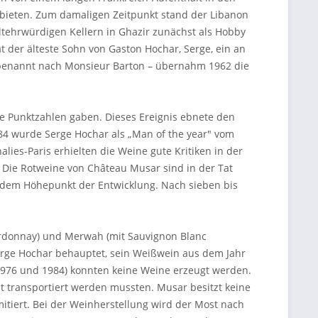
ubieten. Zum damaligen Zeitpunkt stand der Libanon
ltehrwürdigen Kellern in Ghazir zunächst als Hobby
der älteste Sohn von Gaston Hochar, Serge, ein an
– benannt nach Monsieur Barton – übernahm 1962 die
e Punktzahlen gaben. Dieses Ereignis ebnete den
84 wurde Serge Hochar als „Man of the year" vom
es-Paris erhielten die Weine gute Kritiken in der
". Die Rotweine von Château Musar sind in der Tat
uf dem Höhepunkt der Entwicklung. Nach sieben bis
ardonnay) und Merwah (mit Sauvignon Blanc
Serge Hochar behauptet, sein Weißwein aus dem Jahr
(1976 und 1984) konnten keine Weine erzeugt werden.
 transportiert werden mussten. Musar besitzt keine
mitiert. Bei der Weinherstellung wird der Most nach