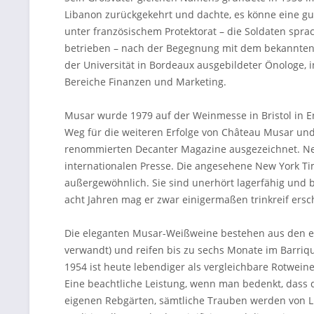
Libanon zurückgekehrt und dachte, es könne eine gu
unter französischem Protektorat – die Soldaten spra
betrieben – nach der Begegnung mit dem bekannten 
der Universität in Bordeaux ausgebildeter Önologe
Bereiche Finanzen und Marketing.
Musar wurde 1979 auf der Weinmesse in Bristol in E
Weg für die weiteren Erfolge von Château Musar un
renommierten Decanter Magazine ausgezeichnet. Nebe
internationalen Presse. Die angesehene New York Times
außergewöhnlich. Sie sind unerhört lagerfähig und b
acht Jahren mag er zwar einigermaßen trinkreif ersc
Die eleganten Musar-Weißweine bestehen aus den ei
verwandt) und reifen bis zu sechs Monate im Barriq
1954 ist heute lebendiger als vergleichbare Rotwei
Eine beachtliche Leistung, wenn man bedenkt, dass
eigenen Rebgärten, sämtliche Trauben werden von Lief