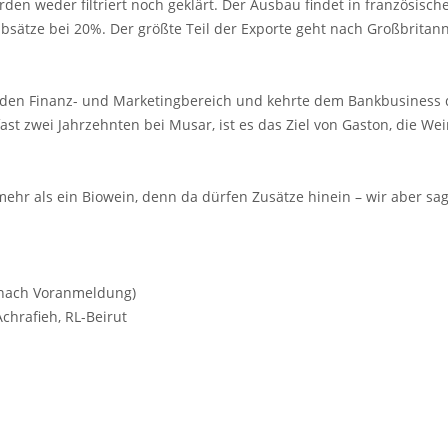
rden weder filtriert noch geklärt. Der Ausbau findet in französis
sabsätze bei 20%. Der größte Teil der Exporte geht nach Großbritan
 den Finanz- und Marketingbereich und kehrte dem Bankbusiness
 fast zwei Jahrzehnten bei Musar, ist es das Ziel von Gaston, die 
st mehr als ein Biowein, denn da dürfen Zusätze hinein – wir aber sa
 (nach Voranmeldung)
chrafieh, RL-Beirut