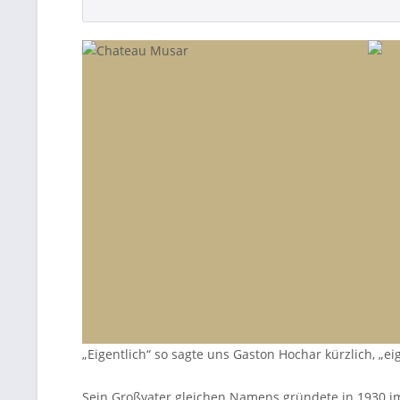
„Eigentlich“ so sagte uns Gaston Hochar kürzlich, „ei
Sein Großvater gleichen Namens gründete in 1930 im