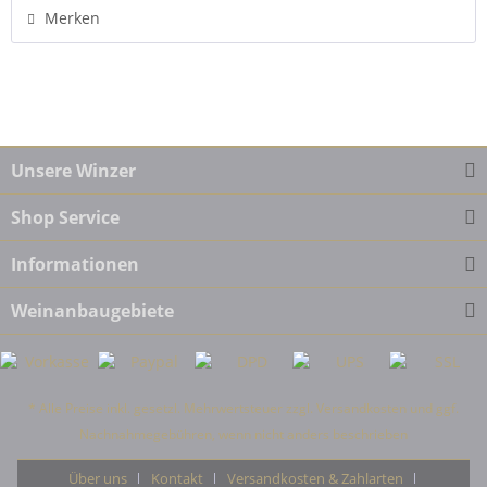
Merken
Unsere Winzer
Shop Service
Informationen
Weinanbaugebiete
* Alle Preise inkl. gesetzl. Mehrwertsteuer zzgl.
Versandkosten
und ggf.
Nachnahmegebühren, wenn nicht anders beschrieben
Über uns
Kontakt
Versandkosten & Zahlarten