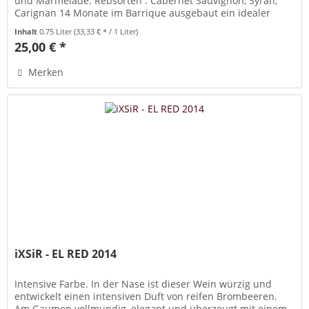
und Marmelade. Rebsorten : Cabernet Sauvignon, Syrah,
Carignan 14 Monate im Barrique ausgebaut ein idealer
Begleiter zu würzigen...
Inhalt
0.75 Liter
(33,33 € * / 1 Liter)
25,00 € *
Merken
iXSiR - EL RED 2014
Intensive Farbe. In der Nase ist dieser Wein würzig und
entwickelt einen intensiven Duft von reifen Brombeeren.
Am Gaumen vollmundig, elegant und überzeugt mit einem