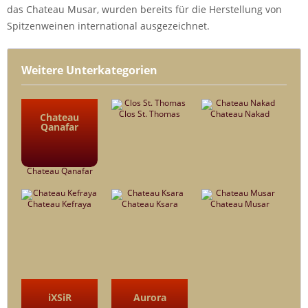
das Chateau Musar, wurden bereits für die Herstellung von
Spitzenweinen international ausgezeichnet.
Weitere Unterkategorien
Clos St. Thomas
Chateau Nakad
Chateau
Qanafar
Chateau Qanafar
Chateau Kefraya
Chateau Ksara
Chateau Musar
iXSiR
Aurora